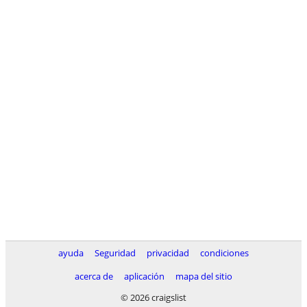
ayuda
Seguridad
privacidad
condiciones
acerca de
aplicación
mapa del sitio
© 2026 craigslist