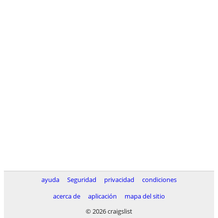
ayuda
Seguridad
privacidad
condiciones
acerca de
aplicación
mapa del sitio
© 2026 craigslist