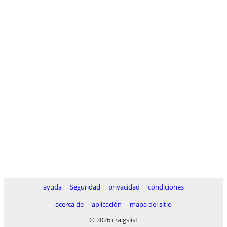
ayuda
Seguridad
privacidad
condiciones
acerca de
aplicación
mapa del sitio
© 2026 craigslist