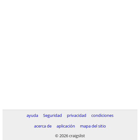
ayuda
Seguridad
privacidad
condiciones
acerca de
aplicación
mapa del sitio
© 2026 craigslist